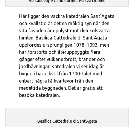
Via Giuseppe Garibaldi mot Piazza Duomo
Här ligger den vackra katedralen Sant’Agata
och kvällstid är det en mäktig syn när den
vita fasaden är upplyst mot den kolsvarta
himlen. Basilica Cattedrale di Sant’Agata
uppfördes ursprungligen 1078–1093, men
har förstörts och återuppbyggts flera
gånger efter vulkanutbrott, bränder och
jordbävningar. Katedralen vi ser idag är
byggd i barockstil från 1700-talet med
enbart några få kvarlevor från den
medeltida byggnaden. Det är gratis att
besöka katedralen.
Basilica Cattedrale di Sant'Agata