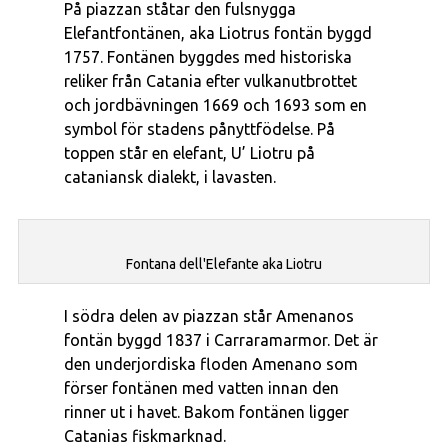
På piazzan ståtar den fulsnygga
Elefantfontänen, aka Liotrus fontän byggd
1757. Fontänen byggdes med historiska
reliker från Catania efter vulkanutbrottet
och jordbävningen 1669 och 1693 som en
symbol för stadens pånyttfödelse. På
toppen står en elefant, U’ Liotru på
cataniansk dialekt, i lavasten.
Fontana dell'Elefante aka Liotru
I södra delen av piazzan står Amenanos
fontän byggd 1837 i Carraramarmor. Det är
den underjordiska floden Amenano som
förser fontänen med vatten innan den
rinner ut i havet. Bakom fontänen ligger
Catanias fiskmarknad.