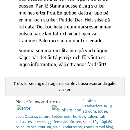
bussen! Panik! Stanna bussen! Jag skriker
mig hes efter Pda. En gubbe klättrar upp på
en mur och skriker: Pudde! Där! Helt vilse på
fel gata! Det tog hela tretimmarsresan innan
pulsen hade landat och vi äntligen var
framme i Palermo sju timmar försenade!
Summa summarum: lita inte på vad någon
säger när det är tågstrejk och förvänta er
ingen information, välj ett annat färdsätt!
Trots försening och tågstrul så blev bussresan ändå galet
vacker!
Italien
,
Please follow and like us:
Reseberättelse
att göra
,
att se
,
beer
,
Catania
,
culture
,
hidden gem
,
holiday
,
italien
,
italy
,
kultur
,
resa
,
reseblogg
,
Semester
,
Sicilien
,
spain
,
tåg
,
tågluff
,
to do
,
to see
,
tourism
,
train
,
Traintrotter
,
travel
,
travel blog
,