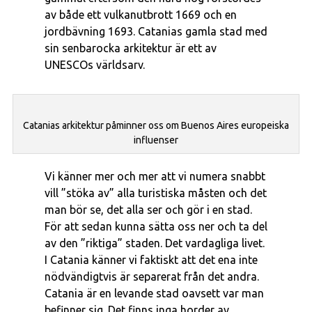
av både ett vulkanutbrott 1669 och en
jordbävning 1693. Catanias gamla stad med
sin senbarocka arkitektur är ett av
UNESCOs världsarv.
Catanias arkitektur påminner oss om Buenos Aires europeiska
influenser
Vi känner mer och mer att vi numera snabbt
vill ”stöka av” alla turistiska måsten och det
man bör se, det alla ser och gör i en stad.
För att sedan kunna sätta oss ner och ta del
av den ”riktiga” staden. Det vardagliga livet.
I Catania känner vi faktiskt att det ena inte
nödvändigtvis är separerat från det andra.
Catania är en levande stad oavsett var man
befinner sig. Det finns inga horder av