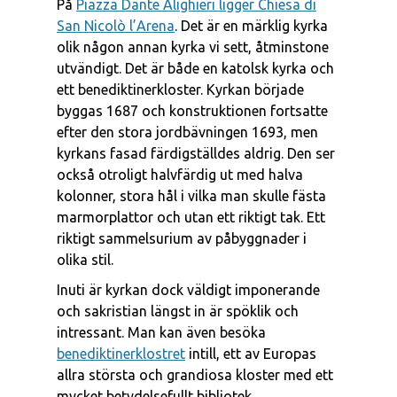
På
Piazza Dante Alighieri ligger Chiesa di
San Nicolò l’Arena
. Det är en märklig kyrka
olik någon annan kyrka vi sett, åtminstone
utvändigt. Det är både en katolsk kyrka och
ett benediktinerkloster. Kyrkan började
byggas 1687 och konstruktionen fortsatte
efter den stora jordbävningen 1693, men
kyrkans fasad färdigställdes aldrig. Den ser
också otroligt halvfärdig ut med halva
kolonner, stora hål i vilka man skulle fästa
marmorplattor och utan ett riktigt tak. Ett
riktigt sammelsurium av påbyggnader i
olika stil.
Inuti är kyrkan dock väldigt imponerande
och sakristian längst in är spöklik och
intressant. Man kan även besöka
benediktinerklostret
intill, ett av Europas
allra största och grandiosa kloster med ett
mycket betydelsefullt bibliotek.