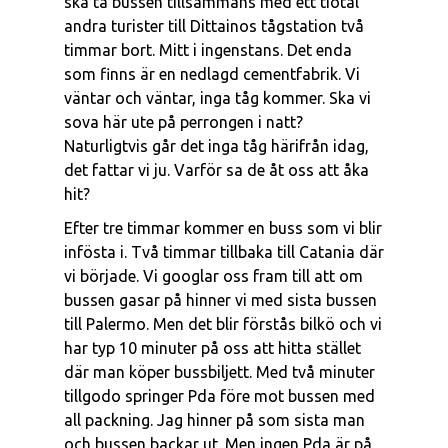
ska ta bussen tillsammans med ett tiotal
andra turister till Dittainos tågstation två
timmar bort. Mitt i ingenstans. Det enda
som finns är en nedlagd cementfabrik. Vi
väntar och väntar, inga tåg kommer. Ska vi
sova här ute på perrongen i natt?
Naturligtvis går det inga tåg härifrån idag,
det fattar vi ju. Varför sa de åt oss att åka
hit?
Efter tre timmar kommer en buss som vi blir
infösta i. Två timmar tillbaka till Catania där
vi började. Vi googlar oss fram till att om
bussen gasar på hinner vi med sista bussen
till Palermo. Men det blir förstås bilkö och vi
har typ 10 minuter på oss att hitta stället
där man köper bussbiljett. Med två minuter
tillgodo springer Pda före mot bussen med
all packning. Jag hinner på som sista man
och bussen backar ut. Men ingen Pda är på