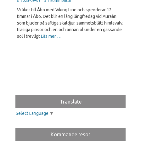
Publicerad
2025-09-09
1 kommentar
den
Vi åker till Åbo med Viking Line och spenderar 12
timmar i Åbo. Det blir en lång långfredag vid Auraån
som bjuder på saftiga skaldjur, sammetsblått himlavalv,
frasiga pinsor och en och annan öl under en gassande
sol i trevligt
Läs mer …
Translate
Select Language
▼
Kommande resor