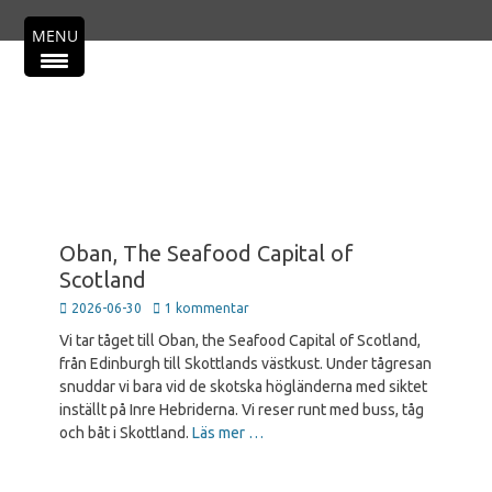
Primär meny
Hoppa
MENU
till
innehåll
Oban, The Seafood Capital of
Scotland
Publicerad
2026-06-30
1 kommentar
den
Vi tar tåget till Oban, the Seafood Capital of Scotland,
från Edinburgh till Skottlands västkust. Under tågresan
snuddar vi bara vid de skotska högländerna med siktet
inställt på Inre Hebriderna. Vi reser runt med buss, tåg
och båt i Skottland.
Läs mer …