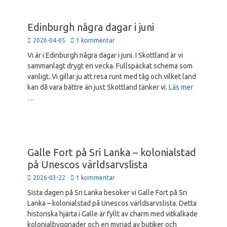
Edinburgh några dagar i juni
Publicerad
2026-04-05
1 kommentar
den
Vi är i Edinburgh några dagar i juni. I Skottland är vi
sammanlagt drygt en vecka. Fullspäckat schema som
vanligt. Vi gillar ju att resa runt med tåg och vilket land
kan då vara bättre än just Skottland tänker vi.
Läs mer
…
Galle Fort på Sri Lanka – kolonialstad
på Unescos världsarvslista
Publicerad
2026-03-22
1 kommentar
den
Sista dagen på Sri Lanka besöker vi Galle Fort på Sri
Lanka – kolonialstad på Unescos världsarvslista. Detta
historiska hjärta i Galle är fyllt av charm med vitkalkade
kolonialbyggnader och en myriad av butiker och