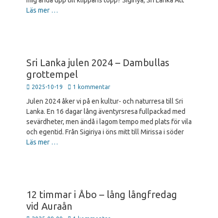
mig ända upp till klippans topp? Sigiriya, Sri Lanka Att
Läs mer …
Sri Lanka julen 2024 – Dambullas
grottempel
Publicerad
2025-10-19
1 kommentar
den
Julen 2024 åker vi på en kultur- och naturresa till Sri
Lanka. En 16 dagar lång äventyrsresa fullpackad med
sevärdheter, men ändå i lagom tempo med plats för vila
och egentid. Från Sigiriya i öns mitt till Mirissa i söder
Läs mer …
12 timmar i Åbo – lång långfredag
vid Auraån