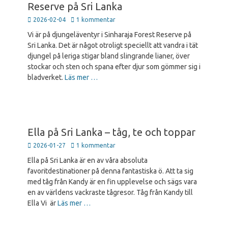
Reserve på Sri Lanka
Publicerad
2026-02-04
1 kommentar
den
Vi är på djungeläventyr i Sinharaja Forest Reserve på
Sri Lanka. Det är något otroligt speciellt att vandra i tät
djungel på leriga stigar bland slingrande lianer, över
stockar och sten och spana efter djur som gömmer sig i
bladverket.
Läs mer …
Ella på Sri Lanka – tåg, te och toppar
Publicerad
2026-01-27
1 kommentar
den
Ella på Sri Lanka är en av våra absoluta
favoritdestinationer på denna fantastiska ö. Att ta sig
med tåg från Kandy är en fin upplevelse och sägs vara
en av världens vackraste tågresor. Tåg från Kandy till
Ella Vi är
Läs mer …