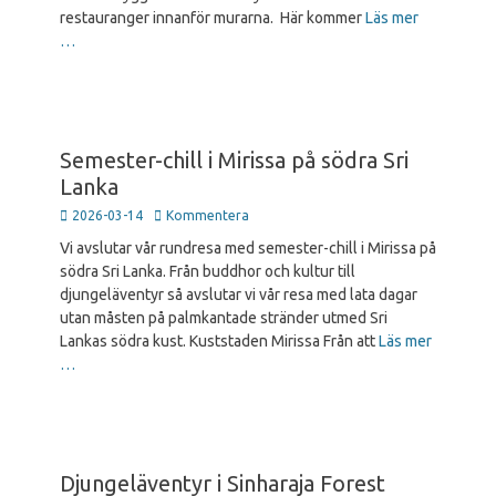
restauranger innanför murarna. Här kommer
Läs mer
…
Semester-chill i Mirissa på södra Sri
Lanka
Publicerad
2026-03-14
Kommentera
den
Vi avslutar vår rundresa med semester-chill i Mirissa på
södra Sri Lanka. Från buddhor och kultur till
djungeläventyr så avslutar vi vår resa med lata dagar
utan måsten på palmkantade stränder utmed Sri
Lankas södra kust. Kuststaden Mirissa Från att
Läs mer
…
Djungeläventyr i Sinharaja Forest