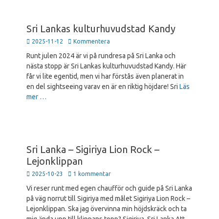
Sri Lankas kulturhuvudstad Kandy
Publicerad
2025-11-12
Kommentera
den
Runt julen 2024 är vi på rundresa på Sri Lanka och
nästa stopp är Sri Lankas kulturhuvudstad Kandy. Här
får vi lite egentid, men vi har förstås även planerat in
en del sightseeing varav en är en riktig höjdare! Sri
Läs
mer …
Sri Lanka – Sigiriya Lion Rock –
Lejonklippan
Publicerad
2025-10-23
1 kommentar
den
Vi reser runt med egen chaufför och guide på Sri Lanka
på väg norrut till Sigiriya med målet Sigiriya Lion Rock –
Lejonklippan. Ska jag övervinna min höjdskräck och ta