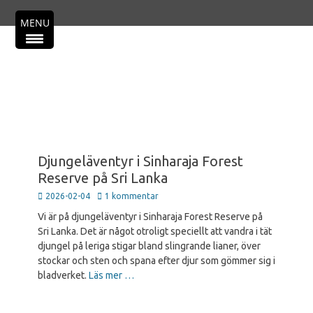
Primär meny
Hoppa
MENU
till
innehåll
Djungeläventyr i Sinharaja Forest
Reserve på Sri Lanka
Publicerad
2026-02-04
1 kommentar
den
Vi är på djungeläventyr i Sinharaja Forest Reserve på
Sri Lanka. Det är något otroligt speciellt att vandra i tät
djungel på leriga stigar bland slingrande lianer, över
stockar och sten och spana efter djur som gömmer sig i
bladverket.
Läs mer …