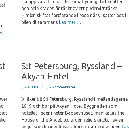
slå upp våra blå har det snöat ymnigt hela natten
et i
och hela staden är täckt av ett pudervitt täcke.
Himlen skiftar fortfarande i rosa när vi sätter oss i
bilen tillsammans
Läs mer …
 i
er …
st
S:t Petersburg, Ryssland –
Akyan Hotel
Publicerad
2019-03-31
2 kommentarer
den
över
Vi åker till S:t Petersburg, Ryssland i mellandagarna
ad
2019 och bor på Akyan Hotel. Byggnaden som
digt
hotellet ligger i heter Badaevhuset, men kallas the
nker
House of the Angel, p.g.a. den reliefskulptur av en
ängel som kröner husets hörn i gatukorsningen
Läs