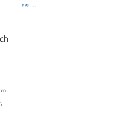
mer …
och
 en
öl