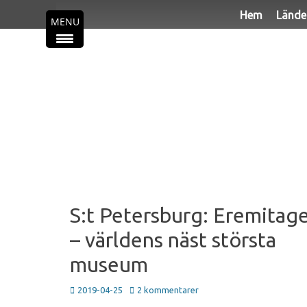
Primär meny
Hoppa
Hem
Lände
MENU
till
innehåll
S:t Petersburg: Eremitag
– världens näst största
museum
Publicerad
2019-04-25
2 kommentarer
den