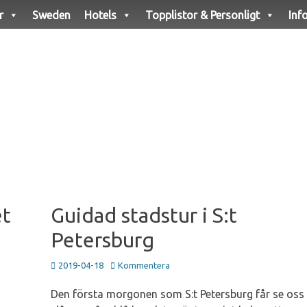
r
Sweden
Hotels
Topplistor & Personligt
Inf
et
Guidad stadstur i S:t
Petersburg
Publicerad
2019-04-18
Kommentera
den
Den första morgonen som S:t Petersburg får se oss