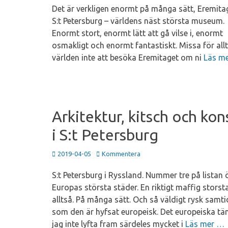
Det är verkligen enormt på många sätt, Eremitag
S:t Petersburg – världens näst största museum.
Enormt stort, enormt lätt att gå vilse i, enormt
osmakligt och enormt fantastiskt. Missa för allt
världen inte att besöka Eremitaget om ni
Läs m
Arkitektur, kitsch och kon
i S:t Petersburg
Publicerad
2019-04-05
Kommentera
den
S:t Petersburg i Ryssland. Nummer tre på listan 
Europas största städer. En riktigt maffig storst
alltså. På många sätt. Och så väldigt rysk samti
som den är hyfsat europeisk. Det europeiska tä
jag inte lyfta fram särdeles mycket i
Läs mer …