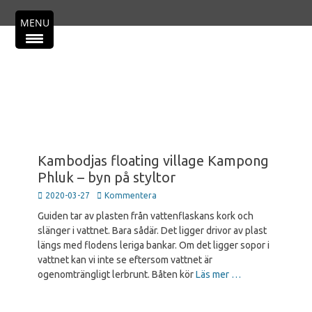
Primär meny
Hoppa
MENU
till
innehåll
Kambodjas floating village Kampong
Phluk – byn på styltor
Publicerad
2020-03-27
Kommentera
den
Guiden tar av plasten från vattenflaskans kork och
slänger i vattnet. Bara sådär. Det ligger drivor av plast
längs med flodens leriga bankar. Om det ligger sopor i
vattnet kan vi inte se eftersom vattnet är
ogenomträngligt lerbrunt. Båten kör
Läs mer …