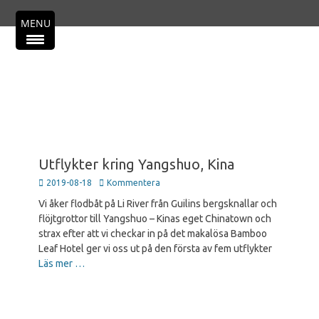
Primär meny
Hoppa
MENU
till
innehåll
Utflykter kring Yangshuo, Kina
Publicerad
2019-08-18
Kommentera
den
Vi åker flodbåt på Li River från Guilins bergsknallar och
flöjtgrottor till Yangshuo – Kinas eget Chinatown och
strax efter att vi checkar in på det makalösa Bamboo
Leaf Hotel ger vi oss ut på den första av fem utflykter
Läs mer …