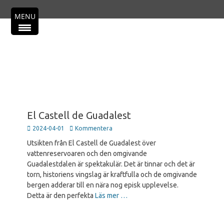
Primär meny
Hoppa
MENU
till
innehåll
El Castell de Guadalest
Publicerad
2024-04-01
Kommentera
den
Utsikten från El Castell de Guadalest över
vattenreservoaren och den omgivande
Guadalestdalen är spektakulär. Det är tinnar och det är
torn, historiens vingslag är kraftfulla och de omgivande
bergen adderar till en nära nog episk upplevelse.
Detta är den perfekta
Läs mer …