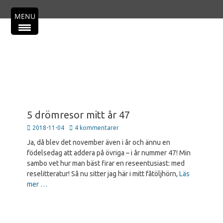
Primär meny
Hoppa
MENU
till
innehåll
5 drömresor mitt år 47
Publicerad
2018-11-04
4 kommentarer
den
Ja, då blev det november även i år och ännu en
födelsedag att addera på övriga – i år nummer 47! Min
sambo vet hur man bäst firar en reseentusiast: med
reselitteratur! Så nu sitter jag här i mitt fåtöljhörn,
Läs
mer …