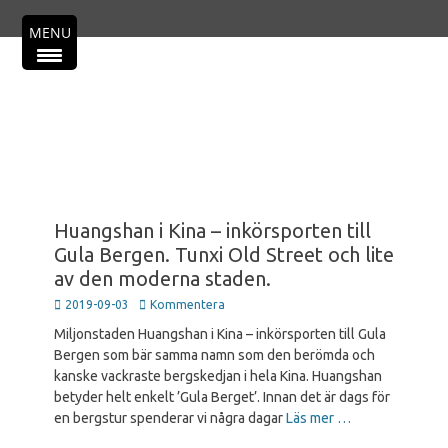
Primär meny
Hoppa
MENU
till
innehåll
Huangshan i Kina – inkörsporten till
Gula Bergen. Tunxi Old Street och lite
av den moderna staden.
Publicerad
2019-09-03
Kommentera
den
Miljonstaden Huangshan i Kina – inkörsporten till Gula
Bergen som bär samma namn som den berömda och
kanske vackraste bergskedjan i hela Kina. Huangshan
betyder helt enkelt ’Gula Berget’. Innan det är dags för
en bergstur spenderar vi några dagar
Läs mer …