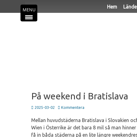
Primär meny
Hoppa
Hem
Lände
MENU
till
innehåll
På weekend i Bratislava
Publicerad
2025-03-02
Kommentera
den
Mellan huvudstäderna Bratislava i Slovakien oc
Wien i Österrike är det bara 8 mil så man hinner 
få in båda städerna på en lite längre weekendre