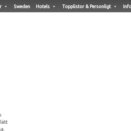
r
Sweden
Hotels
Topplistor & Personligt
Inf
h
lätt
sa.