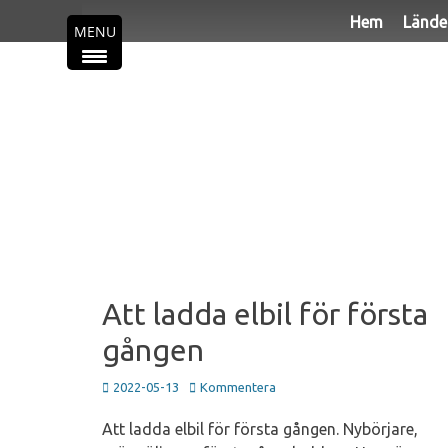
Primär meny
Hoppa
Hem
Lände
MENU
till
innehåll
Att ladda elbil för första
gången
Publicerad
2022-05-13
Kommentera
den
Att ladda elbil för första gången. Nybörjare,