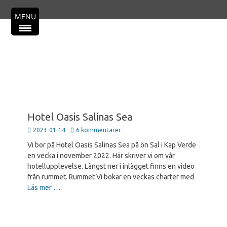
Primär meny
Hoppa
MENU
till
innehåll
Hotel Oasis Salinas Sea
Publicerad
2023-01-14
6 kommentarer
den
Vi bor på Hotel Oasis Salinas Sea på ön Sal i Kap Verde
en vecka i november 2022. Här skriver vi om vår
hotellupplevelse. Längst ner i inlägget finns en video
från rummet. Rummet Vi bokar en veckas charter med
Läs mer …