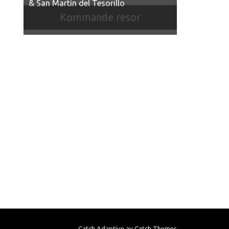
& San Martín del Tesorillo
Kommande resor
Catch Adaptive av
Catch Themes