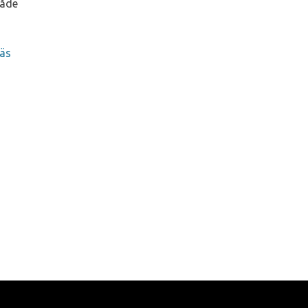
både
äs