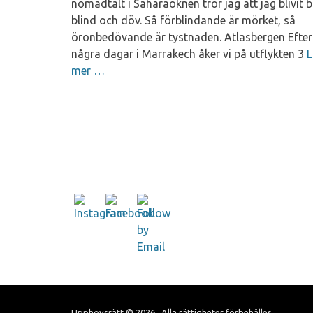
nomadtält i Saharaöknen tror jag att jag blivit 
blind och döv. Så förblindande är mörket, så
öronbedövande är tystnaden. Atlasbergen Efter
några dagar i Marrakech åker vi på utflykten 3
L
mer …
Upphovsrätt © 2026
. Alla rättigheter förbehålles.