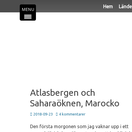
Primär meny
Hoppa
Hem
Lände
MENU
till
innehåll
Atlasbergen och
Saharaöknen, Marocko
Publicerad
2018-09-23
4 kommentarer
den
Den första morgonen som jag vaknar upp i ett