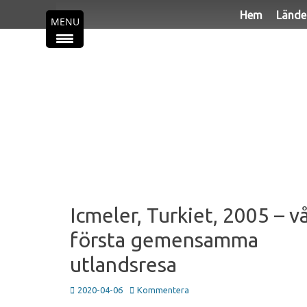
Primär meny
Hoppa
Hem
Lände
MENU
till
innehåll
Icmeler, Turkiet, 2005 – v
första gemensamma
utlandsresa
Publicerad
2020-04-06
Kommentera
den