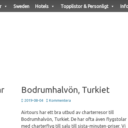
r
Sweden
Hotels
Topplistor & Personligt
Inf
år
Bodrumhalvön, Turkiet
Publicerad
2019-08-04
Kommentera
den
Airtours har ett bra utbud av charterresor till
Bodrumhalvön, Turkiet. De har ofta även flygstolar
med charterflyg till salu till sista-minuten-priser. Vi