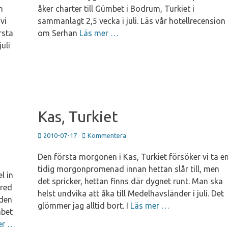
n
åker charter till Gümbet i Bodrum, Turkiet i
vi
sammanlagt 2,5 vecka i juli. Läs vår hotellrecension
rsta
om Serhan
Läs mer …
uli
:
Kas, Turkiet
Publicerad
2010-07-17
Kommentera
den
Den första morgonen i Kas, Turkiet försöker vi ta e
tidig morgonpromenad innan hettan slår till, men
l in
det spricker, hettan finns där dygnet runt. Man ska
ered
helst undvika att åka till Medelhavsländer i juli. Det
eden
glömmer jag alltid bort. I
Läs mer …
mbet
er …