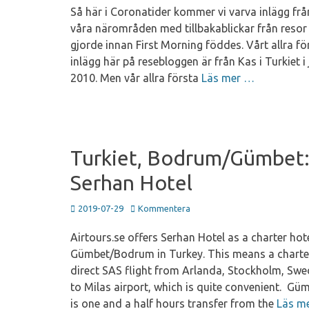
Så här i Coronatider kommer vi varva inlägg frå
våra närområden med tillbakablickar från resor 
gjorde innan First Morning föddes. Vårt allra fö
inlägg här på resebloggen är från Kas i Turkiet i j
2010. Men vår allra första
Läs mer …
Turkiet, Bodrum/Gümbet
Serhan Hotel
Publicerad
2019-07-29
Kommentera
den
Airtours.se offers Serhan Hotel as a charter hote
Gümbet/Bodrum in Turkey. This means a chart
direct SAS flight from Arlanda, Stockholm, Sw
to Milas airport, which is quite convenient. Gü
is one and a half hours transfer from the
Läs m