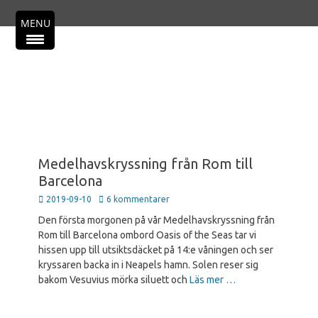
Primär meny
Hoppa
MENU
till
innehåll
Medelhavskryssning från Rom till
Barcelona
Publicerad
2019-09-10
6 kommentarer
den
Den första morgonen på vår Medelhavskryssning från
Rom till Barcelona ombord Oasis of the Seas tar vi
hissen upp till utsiktsdäcket på 14:e våningen och ser
kryssaren backa in i Neapels hamn. Solen reser sig
bakom Vesuvius mörka siluett och
Läs mer …