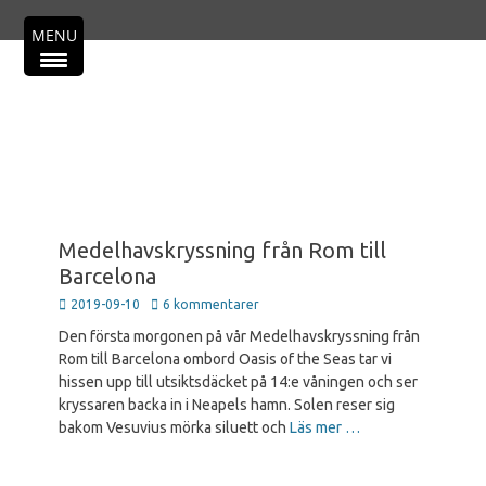
Primär meny
Hoppa
MENU
till
innehåll
Medelhavskryssning från Rom till
Barcelona
Publicerad
2019-09-10
6 kommentarer
den
Den första morgonen på vår Medelhavskryssning från
Rom till Barcelona ombord Oasis of the Seas tar vi
hissen upp till utsiktsdäcket på 14:e våningen och ser
kryssaren backa in i Neapels hamn. Solen reser sig
bakom Vesuvius mörka siluett och
Läs mer …